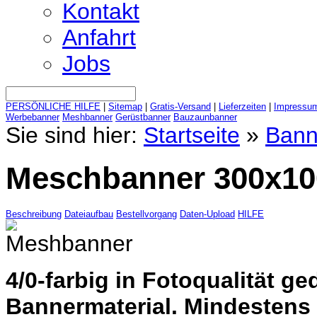
Kontakt
Anfahrt
Jobs
PERSÖNLICHE HILFE
|
Sitemap
|
Gratis-Versand
|
Lieferzeiten
|
Impressu
Werbebanner
Meshbanner
Gerüstbanner
Bauzaunbanner
Sie sind hier:
Startseite
»
Bann
Meschbanner 300x10
Beschreibung
Dateiaufbau
Bestellvorgang
Daten-Upload
HILFE
4/0-farbig in Fotoqualität ge
Bannermaterial. Mindestens 