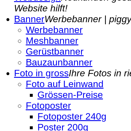
Website hilft!
Banner
Werbebanner | piggyp
Werbebanner
Meshbanner
Gerüstbanner
Bauzaunbanner
Foto in gross
Ihre Fotos in r
Foto auf Leinwand
Grössen-Preise
Fotoposter
Fotoposter 240g
Poster 200g