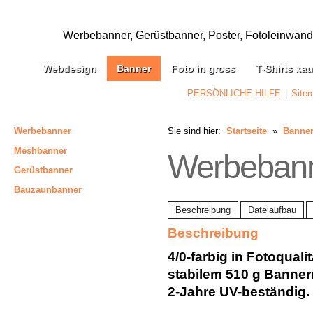
Werbebanner, Gerüstbanner, Poster, Fotoleinwand, 
Webdesign
Banner
Foto in gross
T-Shirts ka
PERSÖNLICHE HILFE
|
Site
Werbebanner
Sie sind hier:
Startseite
»
Banne
Meshbanner
Werbebann
Gerüstbanner
Bauzaunbanner
Beschreibung
Dateiaufbau
Beschreibung
4/0-farbig in Fotoquali
stabilem 510 g Banner
2-Jahre UV-beständig.