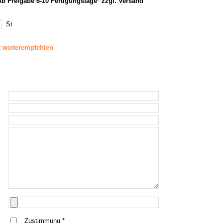
 Freigabe 6-10 Fertigungstage* zzgl. Versand
St
t weiterempfehlen
s
Zustimmung *