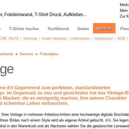
Merkz
Mein
 Fotoleinwand, T-Shirt Druck, Aufkleber...
Zur 
s
T-Shirts kaufen
Textildruck
Daten
Service
Firm
CHE HILFE
|
Sitemap
|
Gratis-Versand
|
Lieferzeiten
|
Impressum
|
AGB
|
artseite
»
Service
»
Fotostyles
age
eine Art Gegentrend zum perfekten, standardisierten
. Im Gegensatz zu neu und gesichtslos hat das Vintage-Bi
e Macken, die es einzigartig machen, ihm seinen Charakter
nd scheinbar Leben einhauchen.
s Ihrer Vorlage in mehreren Arbeitsschritten eine hochwertige digitale Druckdat
Ihres Bildes nach einem Style wird als eigener Artikel gebucht, d.h. Sie legen
rtikel in den Warenkorb und als Nächstes wählen Sie die gewünschte Leinwan