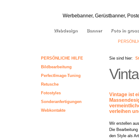
Werbebanner, Gerüstbanner, Poster,
Webdesign
Banner
Foto in gros
PERSÖNLI
PERSÖNLICHE HILFE
Sie sind hier:
St
Bildbearbeitung
Vint
PerfectImage-Tuning
Retusche
Fotostyles
Vintage ist 
Massendesign
Sonderanfertigungen
vermeintlich
Webkontakte
verleihen u
Wir erstellen au
Die Bearbeitung 
den Style als A