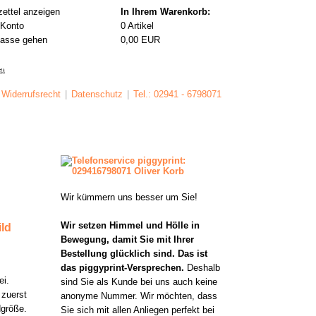
ettel anzeigen
In Ihrem Warenkorb:
 Konto
0
Artikel
Kasse gehen
0,00
EUR
a
Widerrufsrecht
|
Datenschutz
|
Tel.: 02941 - 6798071
Wir kümmern uns besser um Sie!
Wir setzen Himmel und Hölle in
ld
Bewegung, damit Sie mit Ihrer
Bestellung glücklich sind. Das ist
das piggyprint-Versprechen.
Deshalb
ei.
sind Sie als Kunde bei uns auch keine
 zuerst
anonyme Nummer. Wir möchten, dass
dgröße.
Sie sich mit allen Anliegen perfekt bei